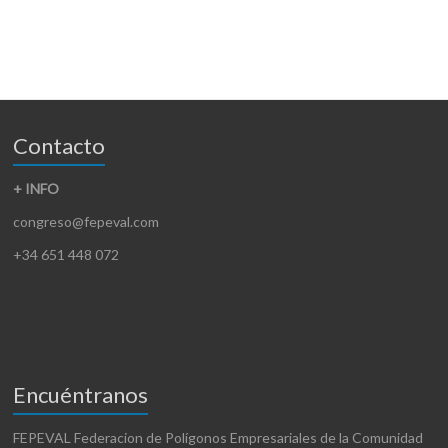
Contacto
+ INFO
congreso@fepeval.com
+34 651 448 072
Encuéntranos
FEPEVAL Federacion de Polígonos Empresariales de la Comunidad