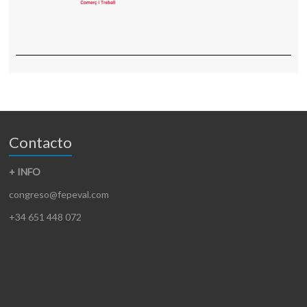
Contacto
+ INFO
congreso@fepeval.com
+34 651 448 072